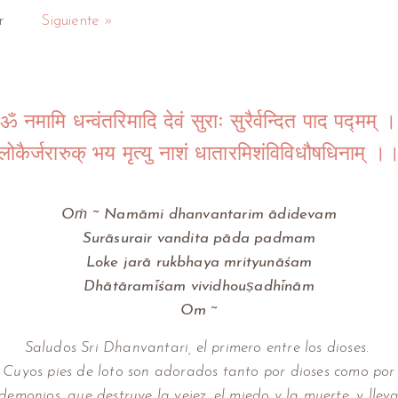
r
Siguiente »
ॐ नमामि धन्वंतरिमादि देवं सुराः सुरैर्वन्दित पाद पद्मम् ।
लोकैर्जरारुक् भय मृत्यु नाशं धातारमिशंविविधौषधिनाम् ।
Oṁ ~ Namāmi dhanvantarim ādidevam
Surāsurair vandita pāda padmam
Loke jarā rukbhaya mrityunāśam
Dhātāramīśam vividhouṣadhīnām
Om ~
Saludos Sri Dhanvantari, el primero entre los dioses.
Cuyos pies de loto son adorados tanto por dioses como por
demonios, que destruye la vejez, el miedo y la muerte, y llev