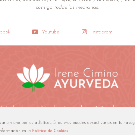
consigo todas las medicinas.
book
Youtube
Instagram
Aviso legal
Política de privacidad
Política de Cookie
usuario y analizar estadísticas. Si quieres puedes desactivarlas en tu na
rveda.com
2026
Todos los derechos reservados
Creada co
información en la
Política de Cookies