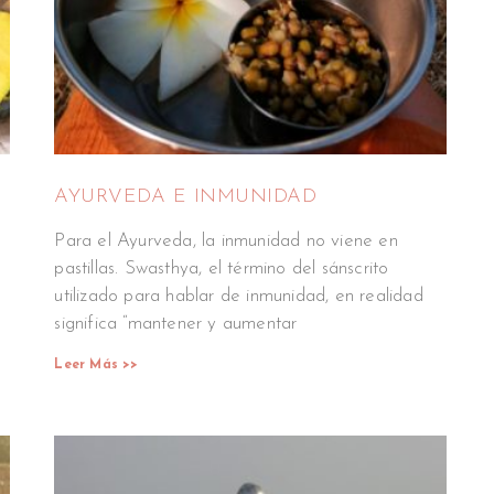
AYURVEDA E INMUNIDAD
Para el Ayurveda, la inmunidad no viene en
pastillas. Swasthya, el término del sánscrito
utilizado para hablar de inmunidad, en realidad
significa “mantener y aumentar
Leer Más >>