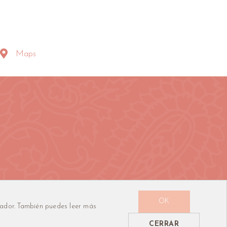
Maps
s
OK
vegador. También puedes leer más
n ❤ por Edgar Hugas
CERRAR