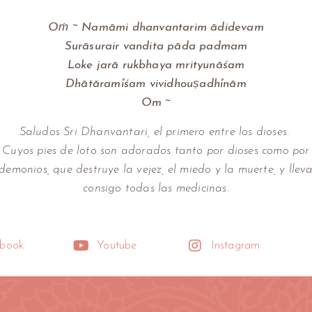
Oṁ ~ Namāmi dhanvantarim ādidevam
Surāsurair vandita pāda padmam
Loke jarā rukbhaya mrityunāśam
Dhātāramīśam vividhouṣadhīnām
Om ~
Saludos Sri Dhanvantari, el primero entre los dioses.
Cuyos pies de loto son adorados tanto por dioses como por
demonios, que destruye la vejez, el miedo y la muerte, y llev
consigo todas las medicinas.
book
Youtube
Instagram