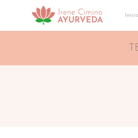
Inici
T