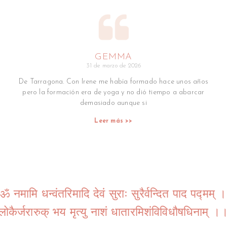
GEMMA
31 de marzo de 2026
De Tarragona. Con Irene me había formado hace unos años
pero la formación era de yoga y no dió tiempo a abarcar
demasiado aunque si
Leer más >>
ॐ नमामि धन्वंतरिमादि देवं सुराः सुरैर्वन्दित पाद पद्मम् ।
लोकैर्जरारुक् भय मृत्यु नाशं धातारमिशंविविधौषधिनाम् ।